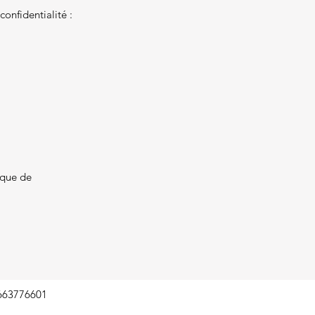
onfidentialité :
ique de
663776601